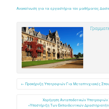
Ανακοίνωση για τα εργαστήρια του μαθήματος Δασ
Γραμματε
Post
←
Προκήρυξη Υποτροφιών Για Μεταπτυχιακές Σπουδ
navigation
Χορήγηση Ανταποδοτικών Υποτροφιών Σ
«Υποστήριξη Των Εκπαιδευτικών Δραστηριοτήτ