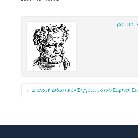
Γραμματε
Post
←
Διανομή Διδακτικών Συγγραμμάτων Εαρινού Εξα
navigation