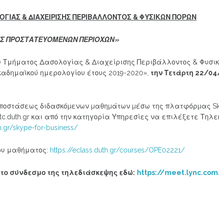
ΓΙΑΣ & ΔΙΑΧΕΙΡΙΣΗΣ ΠΕΡΙΒΑΛΛΟΝΤΟΣ & ΦΥΣΙΚΩΝ ΠΟΡΩΝ
ΣΗΣ ΠΡΟΣΤΑΤΕΥΟΜΕΝΩΝ ΠΕΡΙΟΧΩΝ»
 Τμήματος Δασολογίας & Διαχείρισης Περιβάλλοντος & Φυσικ
καδημαϊκού ημερολογίου έτους 2019-2020»,
την Τετάρτη 22/04
αποστάσεως διδασκόµενων µαθηµάτων µέσω της πλατφόρµας Sky
tc.duth.gr και από την κατηγορία Υπηρεσίες να επιλέξετε Τηλε
th.gr/skype-for-business/
ου μαθήματος:
https://eclass.duth.gr/courses/OPE02221/
 το σύνδεσμο της τηλεδιάσκεψης εδώ:
https://meet.lync.co