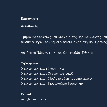
Επικοινωνία
Διεύθυνση
:
Τμήμα Δασολογίας και Διαχείρισης Περιβάλλοντος και
Φυσικών Πόρων του Δημοκριτείου Πανεπιστημίου Θράκης
Αθ. Πανταζίδου 193, 682 00 Ορεστιάδα, Τ.Θ. 129
Τηλέφωνα
:
(+30)-25520-41171
(Φοιτητικά)
(+30)-25520-41172
(Μεταπτυχιακά)
(+30)-25520-41174
(Προϊσταμένη Γραμματείας)
(+30)-25520-41175
(Πρωτόκολλο-Πρακτική)
E-mail
:
secr@fmenr.duth.gr