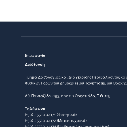
Επικοινωνία
Διεύθυνση
:
Τμήμα Δασολογίας και Διαχείρισης Περιβάλλοντος και
Φυσικών Πόρων του Δημοκριτείου Πανεπιστημίου Θράκης
Αθ. Πανταζίδου 193, 682 00 Ορεστιάδα, Τ.Θ. 129
Τηλέφωνα
:
(+30)-25520-41171
(Φοιτητικά)
(+30)-25520-41172
(Μεταπτυχιακά)
(+30)-25520-41174
(Προϊσταμένη Γραμματείας)