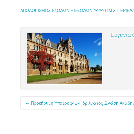
ΑΠΟΛΟΓΙΣΜΟΣ ΕΣΟΔΩΝ – ΕΞΟΔΩΝ 2020 Π.Μ.Σ. ΠΕΡΙΒΑΛ
Ευγενία
Post
←
Προκήρυξη Υποτροφιών Ιδρύματος Ωνάση Ακαδημ
navigation