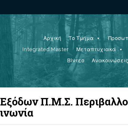
Αρχική
Το Τμήμα
Προσωπ
Integrated Master
Μεταπτυχιακά
Βίντεο
Ανακοινώσει
Εξόδων Π.Μ.Σ. Περιβαλλον
οινωνία