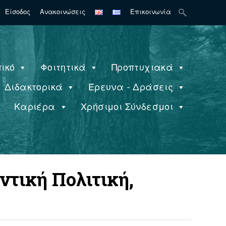
Search
Είσοδος
Ανακοινώσεις
Επικοινωνία
for:
ικό
Φοιτητικά
Προπτυχιακά
Διδακτορικά
Έρευνα - Δράσεις
ς
Καριέρα
Χρήσιμοι Σύνδεσμοι
τική Πολιτική,