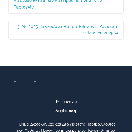
Δασικών Εκτάσεων Και Προστατευόμενων
Περιοχών
13-06-2025 Παγκόσμια Ημέρα Εθελοντή Αιμοδότη
– 14 Ιουνίου 2025
→
Επικοινωνία
Διεύθυνση
:
Τμήμα Δασολογίας και Διαχείρισης Περιβάλλοντος
και Φυσικών Πόρων του Δημοκριτείου Πανεπιστημίου