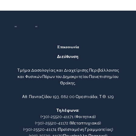
Επικοινωνία
Διεύθυνση
:
Τμήμα Δασολογίας και Διαχείρισης Περιβάλλοντος
και Φυσικών Πόρων του Δημοκριτείου Πανεπιστημίου
Θράκης,
Αθ. Πανταζίδου 193, 682 00 Ορεστιάδα, Τ.Θ. 129
Τηλέφωνα
:
(+30)-25520-41171
(Φοιτητικά)
(+30)-25520-41172
(Μεταπτυχιακά)
(+30)-25520-41174
(Προϊσταμένη Γραμματείας)
(+30)-25520-41175
(Πρωτόκολλο-Πρακτική)