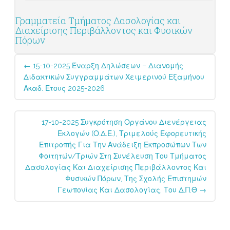
Γραμματεία Τμήματος Δασολογίας και
Διαχείρισης Περιβάλλοντος και Φυσικών
Πόρων
Post
←
15-10-2025 Έναρξη Δηλώσεων – Διανομής
navigation
Διδακτικών Συγγραμμάτων Χειμερινού Εξαμήνου
Ακαδ. Έτους 2025-2026
17-10-2025 Συγκρότηση Οργάνου Διενέργειας
Εκλογών (Ο.Δ.Ε.), Τριμελούς Εφορευτικής
Επιτροπής Για Την Ανάδειξη Εκπροσώπων Των
Φοιτητών/τριών Στη Συνέλευση Του Τμήματος
Δασολογίας Και Διαχείρισης Περιβάλλοντος Και
Φυσικών Πόρων, Της Σχολής Επιστημών
Γεωπονίας Και Δασολογίας, Του Δ.Π.Θ
→