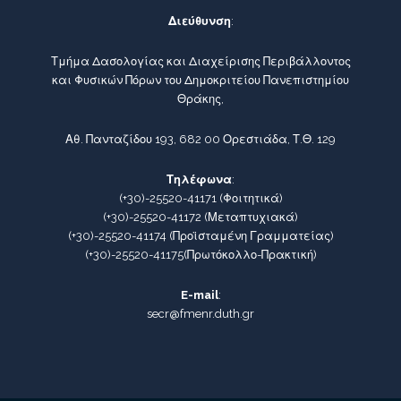
Διεύθυνση
:
Τμήμα Δασολογίας και Διαχείρισης Περιβάλλοντος
και Φυσικών Πόρων του Δημοκριτείου Πανεπιστημίου
Θράκης,
Αθ. Πανταζίδου 193, 682 00 Ορεστιάδα, Τ.Θ. 129
Τηλέφωνα
:
(+30)-25520-41171
(Φοιτητικά)
(+30)-25520-41172
(Μεταπτυχιακά)
(+30)-25520-41174
(Προϊσταμένη Γραμματείας)
(+30)-25520-41175
(Πρωτόκολλο-Πρακτική)
E-mail
:
secr@fmenr.duth.gr