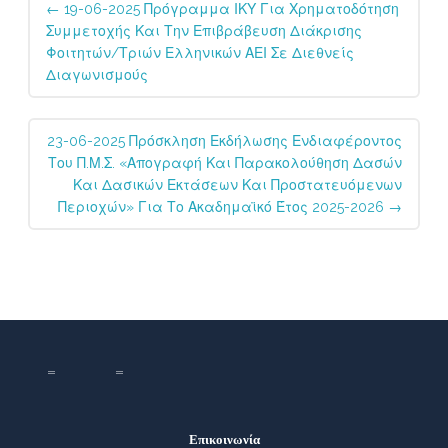
←
19-06-2025 Πρόγραμμα ΙΚΥ Για Χρηματοδότηση
navigation
Συμμετοχής Και Την Επιβράβευση Διάκρισης
Φοιτητών/τριών Ελληνικών ΑΕΙ Σε Διεθνείς
Διαγωνισμούς
23-06-2025 Πρόσκληση Εκδήλωσης Ενδιαφέροντος
Του Π.Μ.Σ. «Απογραφή Και Παρακολούθηση Δασών
Και Δασικών Εκτάσεων Και Προστατευόμενων
Περιοχών» Για Το Ακαδημαϊκό Έτος 2025-2026
→
Επικοινωνία