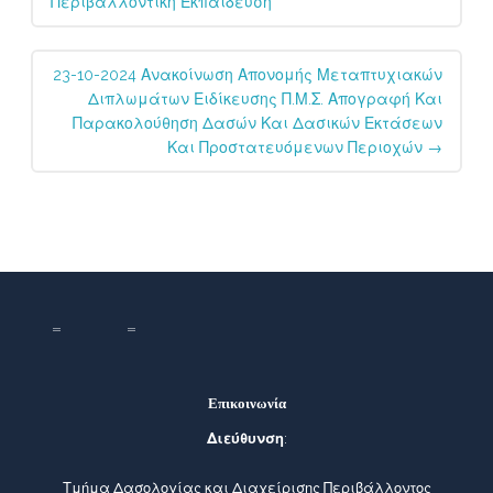
Περιβαλλοντική Εκπαίδευση
23-10-2024 Ανακοίνωση Απονομής Μεταπτυχιακών
Διπλωμάτων Ειδίκευσης Π.Μ.Σ. Απογραφή Και
Παρακολούθηση Δασών Και Δασικών Εκτάσεων
Και Προστατευόμενων Περιοχών
→
Επικοινωνία
Διεύθυνση
:
Τμήμα Δασολογίας και Διαχείρισης Περιβάλλοντος