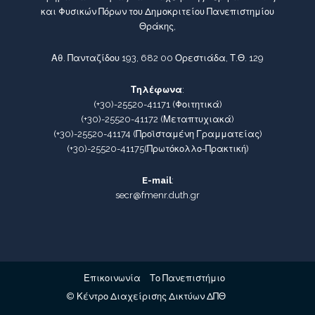
και Φυσικών Πόρων του Δημοκριτείου Πανεπιστημίου
Θράκης,
Αθ. Πανταζίδου 193, 682 00 Ορεστιάδα, Τ.Θ. 129
Τηλέφωνα
:
(+30)-25520-41171
(Φοιτητικά)
(+30)-25520-41172
(Μεταπτυχιακά)
(+30)-25520-41174
(Προϊσταμένη Γραμματείας)
(+30)-25520-41175
(Πρωτόκολλο-Πρακτική)
E-mail
:
secr@fmenr.duth.gr
Επικοινωνία
Το Πανεπιστήμιο
© Κέντρο Διαχείρισης Δικτύων ΔΠΘ