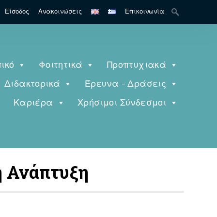
Search
Είσοδος
Ανακοινώσεις
Επικοινωνία
for:
ικό
Φοιτητικά
Προπτυχιακά
Διδακτορικά
Έρευνα - Δράσεις
ς
Καριέρα
Χρήσιμοι Σύνδεσμοι
η Ανάπτυξη