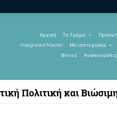
Αρχική
Το Τμήμα
Προσωπ
Integrated Master
Μεταπτυχιακά
Βίντεο
Ανακοινώσει
τική Πολιτική και Βιώσιμ