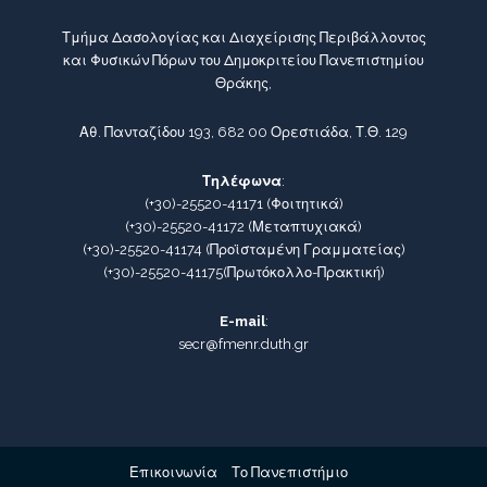
Τμήμα Δασολογίας και Διαχείρισης Περιβάλλοντος
και Φυσικών Πόρων του Δημοκριτείου Πανεπιστημίου
Θράκης,
Αθ. Πανταζίδου 193, 682 00 Ορεστιάδα, Τ.Θ. 129
Τηλέφωνα
:
(+30)-25520-41171
(Φοιτητικά)
(+30)-25520-41172
(Μεταπτυχιακά)
(+30)-25520-41174
(Προϊσταμένη Γραμματείας)
(+30)-25520-41175
(Πρωτόκολλο-Πρακτική)
E-mail
:
secr@fmenr.duth.gr
Επικοινωνία
Το Πανεπιστήμιο