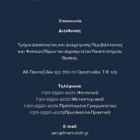
Επικοινωνία
Διεύθυνση
:
Τμήμα Δασολογίας και Διαχείρισης Περιβάλλοντος
και Φυσικών Πόρων του Δημοκριτείου Πανεπιστημίου
Θράκης,
Αθ. Πανταζίδου 193, 682 00 Ορεστιάδα, Τ.Θ. 129
Τηλέφωνα
:
(+30)-25520-41171
(Φοιτητικά)
(+30)-25520-41172
(Μεταπτυχιακά)
(+30)-25520-41174
(Προϊσταμένη Γραμματείας)
(+30)-25520-41175
(Πρωτόκολλο-Πρακτική)
E-mail
:
secr@fmenr.duth.gr