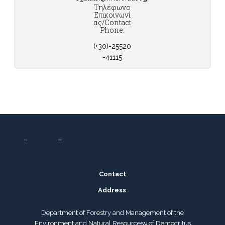
Τηλέφωνο
Επικοινωνί
ας/Contact
Phone:
(+30)-25520
-41115
Contact
Address
:
Department of Forestry and Management of the
Environment and Natural Resourcesν of Democritus