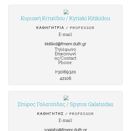
Κυριακή Κιτικίδου / Kyriaki Kitikidou
ΚΑΘΗΓΉΤΡΙΑ / PROFESSOR
E-mail:
kkitikid@fmenr.duth.gr
Τηλέφωνο
Επικοινωνί
ας/Contact
Phone:
(+30)69320
42106
Σπύρος Γαλατσίδας / Spyros Galatsidas
ΚΑΘΗΓΗΤΉΣ / PROFESSOR
E-mail:
sgalatsi@fmenr.duth.gr