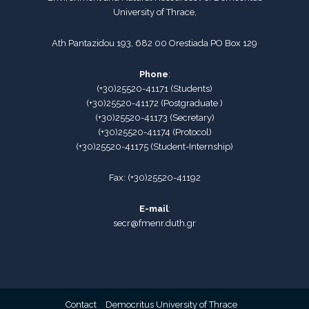
University of Thrace,
Ath Pantazidou 193, 682 00 Orestiada PO Box 129
Phone
:
(+30)25520-41171
(
Students
)
(+30)25520-41172
(Postgraduate )
(+30)25520-41173
(
Secretary
)
(+30)25520-41174
(Protocol)
(+30)25520-41175
(
Student-Internship
)
Fax:
(+30)25520-41192
E-mail
:
secr@fmenr.duth.gr
Contact
Democritus University of Thrace