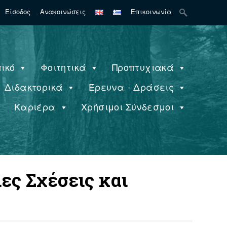
Search
Είσοδος
Ανακοινώσεις
Επικοινωνία
for:
ικό
Φοιτητικά
Προπτυχιακά
Διδακτορικά
Έρευνα - Δράσεις
ς
Καριέρα
Χρήσιμοι Σύνδεσμοι
ες Σχέσεις και