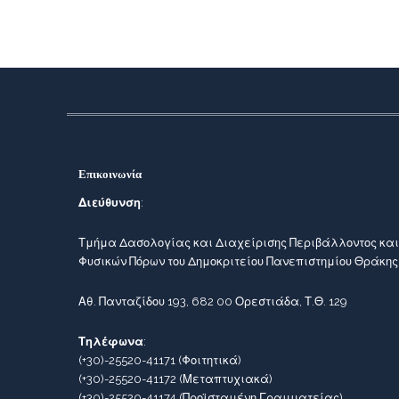
Επικοινωνία
Διεύθυνση
:
Τμήμα Δασολογίας και Διαχείρισης Περιβάλλοντος και
Φυσικών Πόρων του Δημοκριτείου Πανεπιστημίου Θράκης
Αθ. Πανταζίδου 193, 682 00 Ορεστιάδα, Τ.Θ. 129
Τηλέφωνα
:
(+30)-25520-41171
(Φοιτητικά)
(+30)-25520-41172
(Μεταπτυχιακά)
(+30)-25520-41174
(Προϊσταμένη Γραμματείας)