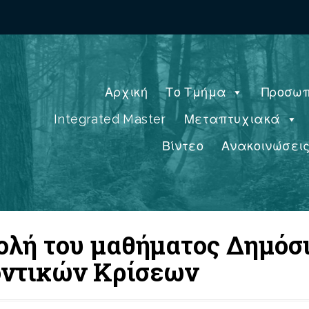
Αρχική
Το Τμήμα
Προσωπ
Integrated Master
Μεταπτυχιακά
Βίντεο
Ανακοινώσει
λή του μαθήματος Δημόσι
οντικών Κρίσεων