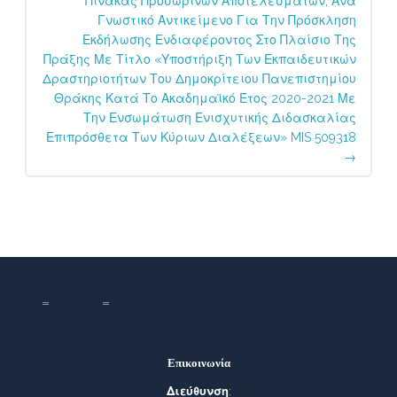
Πίνακας Προσωρινών Αποτελεσμάτων, Ανά
Γνωστικό Αντικείμενο Για Την Πρόσκληση
Εκδήλωσης Ενδιαφέροντος Στο Πλαίσιο Της
Πράξης Με Τίτλο «Υποστήριξη Των Εκπαιδευτικών
Δραστηριοτήτων Του Δημοκρίτειου Πανεπιστημίου
Θράκης Κατά Το Ακαδημαϊκό Έτος 2020-2021 Με
Την Ενσωμάτωση Ενισχυτικής Διδασκαλίας
Επιπρόσθετα Των Κύριων Διαλέξεων» MIS 509318
→
Επικοινωνία
Διεύθυνση
: