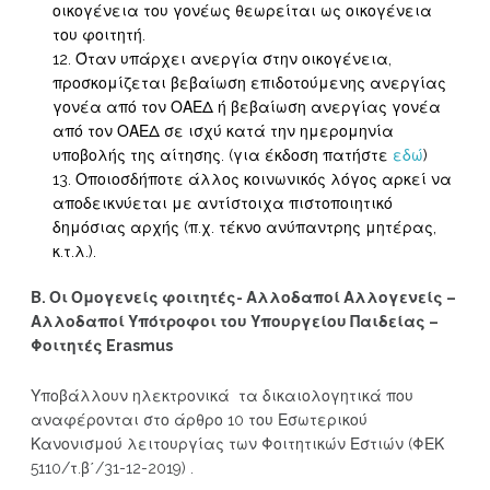
οικογένεια του γονέως θεωρείται ως οικογένεια
του φοιτητή.
Όταν υπάρχει ανεργία στην οικογένεια,
προσκομίζεται βεβαίωση επιδοτούμενης ανεργίας
γονέα από τον ΟΑΕΔ ή βεβαίωση ανεργίας γονέα
από τον ΟΑΕΔ σε ισχύ κατά την ημερομηνία
υποβολής της αίτησης. (για έκδοση πατήστε
εδώ
)
Οποιοσδήποτε άλλος κοινωνικός λόγος αρκεί να
αποδεικνύεται με αντίστοιχα πιστοποιητικό
δημόσιας αρχής (π.χ. τέκνο ανύπαντρης μητέρας,
κ.τ.λ.).
Β. Οι Ομογενείς φοιτητές- Αλλοδαποί Αλλογενείς –
Αλλοδαποί Υπότροφοι του Υπουργείου Παιδείας –
Φοιτητές Erasmus
Υποβάλλουν ηλεκτρονικά τα δικαιολογητικά που
αναφέρονται στο άρθρο 10 του Εσωτερικού
Κανονισμού λειτουργίας των Φοιτητικών Εστιών (ΦΕΚ
5110/τ.β΄/31-12-2019) .