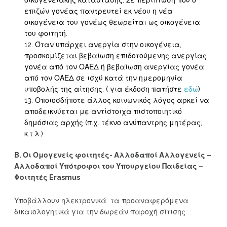
οικογενειακής κατάστασης. Σε περίπτωση που ο
επιζών γονέας παντρευτεί εκ νέου η νέα
οικογένεια του γονέως θεωρείται ως οικογένεια
του φοιτητή.
Όταν υπάρχει ανεργία στην οικογένεια,
προσκομίζεται βεβαίωση επιδοτούμενης ανεργίας
γονέα από τον ΟΑΕΔ ή βεβαίωση ανεργίας γονέα
από τον ΟΑΕΔ σε ισχύ κατά την ημερομηνία
υποβολής της αίτησης. ( για έκδοση πατήστε
εδώ
)
Οποιοσδήποτε άλλος κοινωνικός λόγος αρκεί να
αποδεικνύεται με αντίστοιχα πιστοποιητικό
δημόσιας αρχής (π.χ. τέκνο ανύπαντρης μητέρας,
κ.τ.λ.).
Β. Οι Ομογενείς φοιτητές- Αλλοδαποί Αλλογενείς –
Αλλοδαποί Υπότροφοι του Υπουργείου Παιδείας –
Φοιτητές Erasmus
Υποβάλλουν ηλεκτρονικά τα προαναφερόμενα
δικαιολογητικά για την δωρεάν παροχή σίτισης .