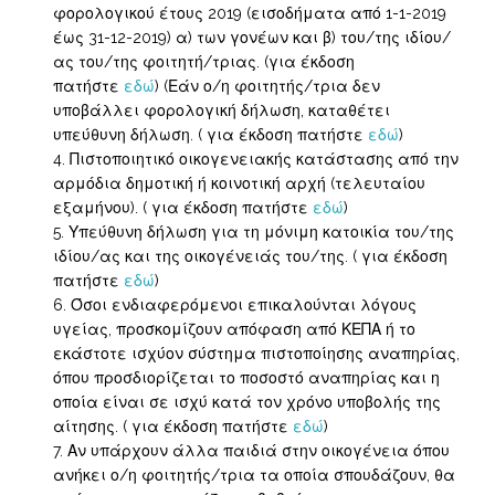
φορολογικού έτους 2019 (εισοδήματα από 1-1-2019
έως 31-12-2019) α) των γονέων και β) του/της ιδίου/
ας του/της φοιτητή/τριας. (για έκδοση
πατήστε
εδώ
) (Εάν ο/η φοιτητής/τρια δεν
υποβάλλει φορολογική δήλωση, καταθέτει
υπεύθυνη δήλωση. ( για έκδοση πατήστε
εδώ
)
Πιστοποιητικό οικογενειακής κατάστασης από την
αρμόδια δημοτική ή κοινοτική αρχή (τελευταίου
εξαμήνου). ( για έκδοση πατήστε
εδώ
)
Υπεύθυνη δήλωση για τη μόνιμη κατοικία του/της
ιδίου/ας και της οικογένειάς του/της. ( για έκδοση
πατήστε
εδώ
)
Όσοι ενδιαφερόμενοι επικαλούνται λόγους
υγείας, προσκομίζουν απόφαση από ΚΕΠΑ ή το
εκάστοτε ισχύον σύστημα πιστοποίησης αναπηρίας,
όπου προσδιορίζεται το ποσοστό αναπηρίας και η
οποία είναι σε ισχύ κατά τον χρόνο υποβολής της
αίτησης. ( για έκδοση πατήστε
εδώ
)
Αν υπάρχουν άλλα παιδιά στην οικογένεια όπου
ανήκει ο/η φοιτητής/τρια τα οποία σπουδάζουν, θα