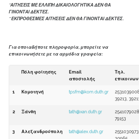
*ΑΙΤΗΣΕΙΣ ΜΕ ΕΛΛΙΠΗ ΔΙΚΑΙΟΛΟΓΗΤΙΚΑ ΔΕΝ ΘΑ
ΓΙΝΟΝΤΑΙ ΔΕΚΤΕΣ.
* ΕΚΠΡΟΘΕΣΜΕΣ ΑΙΤΗΣΕΙΣ ΔΕΝ ΘΑ ΓΙΝΟΝΤΑΙ ΔΕΚΤΕΣ.
Για οποιαδήποτε πληροφορία, μπορείτε να
επικοινωνήσετε με τα αρμόδια γραφεία:
Πόλη φοίτησης
Email
Τηλ.
αποστολής
επικοινων
1
Κομοτηνή
tpsfm@kom.duth.gr
2531039008
39213, 3921
2
Ξάνθη
tath@xan.duth.gr
2541079028
79153
3
Αλεξανδρούπολη
tath@alex.duth.gr
2551030973
30965