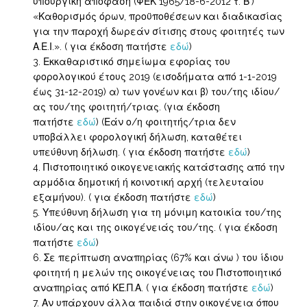
υπουργική απόφαση (ΦΕΚ 1965/18-6-2012 τ. Β’)
«Καθορισμός όρων, προϋποθέσεων και διαδικασίας
για την παροχή δωρεάν σίτισης στους φοιτητές των
Α.Ε.Ι.». ( για έκδοση πατήστε
εδώ
)
Εκκαθαριστικό σημείωμα εφορίας του
φορολογικού έτους 2019 (εισοδήματα από 1-1-2019
έως 31-12-2019) α) των γονέων και β) του/της ιδίου/
ας του/της φοιτητή/τριας. (για έκδοση
πατήστε
εδώ
) (Εάν ο/η φοιτητής/τρια δεν
υποβάλλει φορολογική δήλωση, καταθέτει
υπεύθυνη δήλωση. ( για έκδοση πατήστε
εδώ
)
Πιστοποιητικό οικογενειακής κατάστασης από την
αρμόδια δημοτική ή κοινοτική αρχή (τελευταίου
εξαμήνου). ( για έκδοση πατήστε
εδώ
)
Υπεύθυνη δήλωση για τη μόνιμη κατοικία του/της
ιδίου/ας και της οικογένειάς του/της. ( για έκδοση
πατήστε
εδώ
)
Σε περίπτωση αναπηρίας (67% και άνω ) του ίδιου
φοιτητή η μελών της οικογένειας του Πιστοποιητικό
αναπηρίας από ΚΕ.Π.Α. ( για έκδοση πατήστε
εδώ
)
Αν υπάρχουν άλλα παιδιά στην οικογένεια όπου