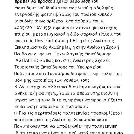
πρέπει να προσκομίζεται βεβαίωση του
Εκπαιδευτικού Ιδρύματος αδελφού ή αδελφής
ενεργού/ής φοιτητή/τριας του πρώτου κύκλου
σπουδών, όπως ορίζεται στο άρθρο 2 του ν.
4009/2011 (Α΄ 195), εφόσον δεν είναι ήδη κάτοχος
πτυχίου, μεταπτυχιακού ή διδακτορικού τίτλου, που
φοιτά σε Πανεπιστήμιο ή Τ.Ε.Ι. ή στις Ανώτατες
Εκκλησιαστικές Ακαδημίες ή στην Ανώτατη Σχολή
Παιδαγωγικής και Τεχνολογικής Εκπαίδευσης
(Α.Σ.ΠΑΙ.Τ.Ε.), καθώς και στις Ανώτερες Σχολές
Τουριστικής Εκπαίδευσης του Υπουργείου
Πολιτισμού και Τουρισμού διαφορετικής πόλης της
μόνιμης κατοικίας των γονέων τους.
Αν υπάρχουν άλλα παιδιά στην οικογένεια που
ανήκει ο/η φοιτητής/τρια τα οποία υπηρετούν τη
στρατιωτική τους θητεία, πρέπει να προσκομίζεται
βεβαίωση η οποία θα το πιστοποιεί.
Για τις περιπτώσεις πολυτεκνίας προσκομίζεται
πιστοποιητικό της Ανώτατης Συνομοσπονδίας
Πολυτέκνων που να αποδεικνύει την πολυτεκνική
ιδιότητα και να είναι σε ισχύ κατά την ημερομηνία