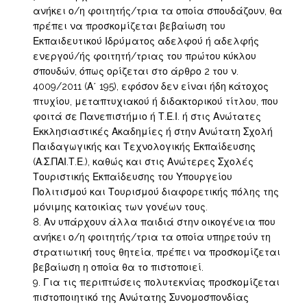
ανήκει ο/η φοιτητής/τρια τα οποία σπουδάζουν, θα
πρέπει να προσκομίζεται βεβαίωση του
Εκπαιδευτικού Ιδρύματος αδελφού ή αδελφής
ενεργού/ής φοιτητή/τριας του πρώτου κύκλου
σπουδών, όπως ορίζεται στο άρθρο 2 του ν.
4009/2011 (Α΄ 195), εφόσον δεν είναι ήδη κάτοχος
πτυχίου, μεταπτυχιακού ή διδακτορικού τίτλου, που
φοιτά σε Πανεπιστήμιο ή Τ.Ε.Ι. ή στις Ανώτατες
Εκκλησιαστικές Ακαδημίες ή στην Ανώτατη Σχολή
Παιδαγωγικής και Τεχνολογικής Εκπαίδευσης
(Α.Σ.ΠΑΙ.Τ.Ε.), καθώς και στις Ανώτερες Σχολές
Τουριστικής Εκπαίδευσης του Υπουργείου
Πολιτισμού και Τουρισμού διαφορετικής πόλης της
μόνιμης κατοικίας των γονέων τους.
Αν υπάρχουν άλλα παιδιά στην οικογένεια που
ανήκει ο/η φοιτητής/τρια τα οποία υπηρετούν τη
στρατιωτική τους θητεία, πρέπει να προσκομίζεται
βεβαίωση η οποία θα το πιστοποιεί.
Για τις περιπτώσεις πολυτεκνίας προσκομίζεται
πιστοποιητικό της Ανώτατης Συνομοσπονδίας