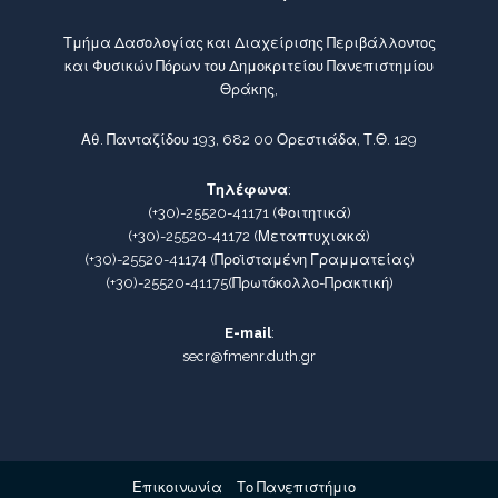
Τμήμα Δασολογίας και Διαχείρισης Περιβάλλοντος
και Φυσικών Πόρων του Δημοκριτείου Πανεπιστημίου
Θράκης,
Αθ. Πανταζίδου 193, 682 00 Ορεστιάδα, Τ.Θ. 129
Τηλέφωνα
:
(+30)-25520-41171
(Φοιτητικά)
(+30)-25520-41172
(Μεταπτυχιακά)
(+30)-25520-41174
(Προϊσταμένη Γραμματείας)
(+30)-25520-41175
(Πρωτόκολλο-Πρακτική)
E-mail
:
secr@fmenr.duth.gr
Επικοινωνία
Το Πανεπιστήμιο