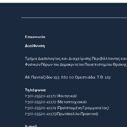
Επικοινωνία
Διεύθυνση
:
Τμήμα Δασολογίας και Διαχείρισης Περιβάλλοντος και
Φυσικών Πόρων του Δημοκριτείου Πανεπιστημίου Θράκης
Αθ. Πανταζίδου 193, 682 00 Ορεστιάδα, Τ.Θ. 129
Τηλέφωνα
:
(+30)-25520-41171
(Φοιτητικά)
(+30)-25520-41172
(Μεταπτυχιακά)
(+30)-25520-41174
(Προϊσταμένη Γραμματείας)
(+30)-25520-41175
(Πρωτόκολλο-Πρακτική)
E-mail
: