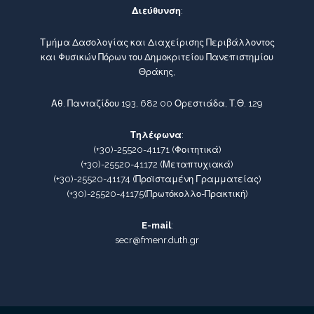
Διεύθυνση
:
Τμήμα Δασολογίας και Διαχείρισης Περιβάλλοντος
και Φυσικών Πόρων του Δημοκριτείου Πανεπιστημίου
Θράκης,
Αθ. Πανταζίδου 193, 682 00 Ορεστιάδα, Τ.Θ. 129
Τηλέφωνα
:
(+30)-25520-41171
(Φοιτητικά)
(+30)-25520-41172
(Μεταπτυχιακά)
(+30)-25520-41174
(Προϊσταμένη Γραμματείας)
(+30)-25520-41175
(Πρωτόκολλο-Πρακτική)
E-mail
:
secr@fmenr.duth.gr