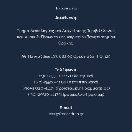
Επικοινωνία
Διεύθυνση
:
Τμήμα Δασολογίας και Διαχείρισης Περιβάλλοντος
και Φυσικών Πόρων του Δημοκριτείου Πανεπιστημίου
Θράκης,
Αθ. Πανταζίδου 193, 682 00 Ορεστιάδα, Τ.Θ. 129
Τηλέφωνα
:
(+30)-25520-41171
(Φοιτητικά)
(+30)-25520-41172
(Μεταπτυχιακά)
(+30)-25520-41174
(Προϊσταμένη Γραμματείας)
(+30)-25520-41175
(Πρωτόκολλο-Πρακτική)
E-mail
:
secr@fmenr.duth.gr