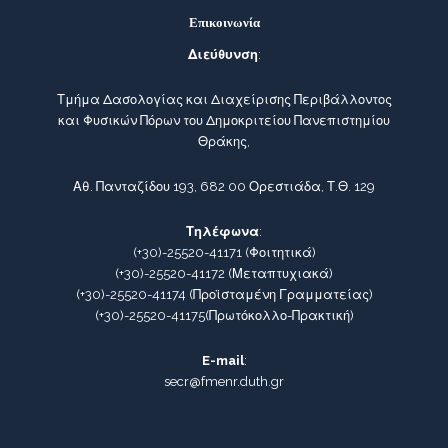
Επικοινωνία
Διεύθυνση
:
Τμήμα Δασολογίας και Διαχείρισης Περιβάλλοντος
και Φυσικών Πόρων του Δημοκριτείου Πανεπιστημίου
Θράκης,
Αθ. Πανταζίδου 193, 682 00 Ορεστιάδα, Τ.Θ. 129
Τηλέφωνα
:
(+30)-25520-41171
(Φοιτητικά)
(+30)-25520-41172
(Μεταπτυχιακά)
(+30)-25520-41174
(Προϊσταμένη Γραμματείας)
(+30)-25520-41175
(Πρωτόκολλο-Πρακτική)
E-mail
:
secr@fmenr.duth.gr