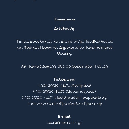
Επικοινωνία
Διεύθυνση
:
Τμήμα Δασολογίας και Διαχείρισης Περιβάλλοντος
και Φυσικών Πόρων του Δημοκριτείου Πανεπιστημίου
Θράκης,
Αθ. Πανταζίδου 193, 682 00 Ορεστιάδα, Τ.Θ. 129
Τηλέφωνα
:
(+30)-25520-41171
(Φοιτητικά)
(+30)-25520-41172
(Μεταπτυχιακά)
(+30)-25520-41174
(Προϊσταμένη Γραμματείας)
(+30)-25520-41175
(Πρωτόκολλο-Πρακτική)
E-mail
:
secr@fmenr.duth.gr