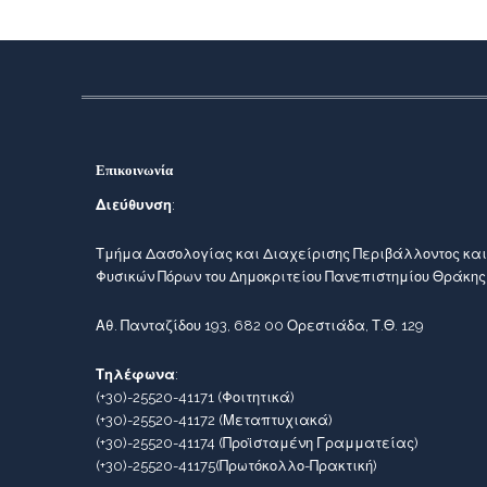
Επικοινωνία
Διεύθυνση
:
Τμήμα Δασολογίας και Διαχείρισης Περιβάλλοντος και
Φυσικών Πόρων του Δημοκριτείου Πανεπιστημίου Θράκης
Αθ. Πανταζίδου 193, 682 00 Ορεστιάδα, Τ.Θ. 129
Τηλέφωνα
:
(+30)-25520-41171
(Φοιτητικά)
(+30)-25520-41172
(Μεταπτυχιακά)
(+30)-25520-41174
(Προϊσταμένη Γραμματείας)
(+30)-25520-41175
(Πρωτόκολλο-Πρακτική)