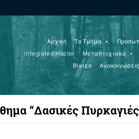
Αρχική
Το Τμήμα
Προσωπ
Integrated Master
Μεταπτυχιακά
Βίντεο
Ανακοινώσει
άθημα “Δασικές Πυρκαγιές