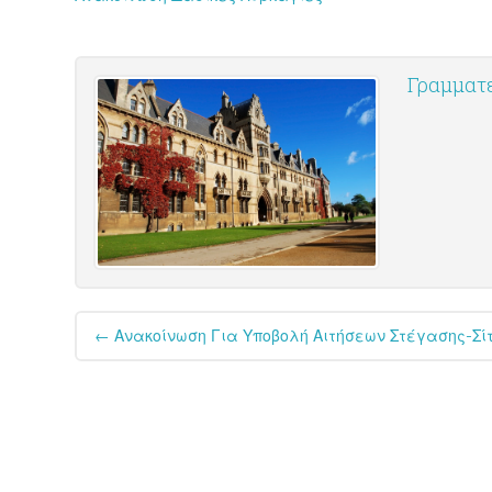
Γραμματε
Post
←
Ανακοίνωση Για Υποβολή Αιτήσεων Στέγασης-Σί
navigation