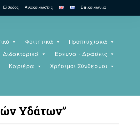
Search
Είσοδος
Ανακοινώσεις
Επικοινωνία
for:
ικό
Φοιτητικά
Προπτυχιακά
Διδακτορικά
Έρευνα - Δράσεις
ς
Καριέρα
Χρήσιμοι Σύνδεσμοι
ινών Υδάτων”