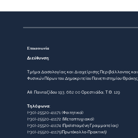
Επικοινωνία
Διεύθυνση
:
Τμήμα Δασολογίας και Διαχείρισης Περιβάλλοντος και
Φυσικών Πόρων του Δημοκριτείου Πανεπιστημίου Θράκης
Αθ. Πανταζίδου 193, 682 00 Ορεστιάδα, Τ.Θ. 129
Τηλέφωνα
:
(+30)-25520-41171
(Φοιτητικά)
(+30)-25520-41172
(Μεταπτυχιακά)
(+30)-25520-41174
(Προϊσταμένη Γραμματείας)
(+30)-25520-41175
(Πρωτόκολλο-Πρακτική)