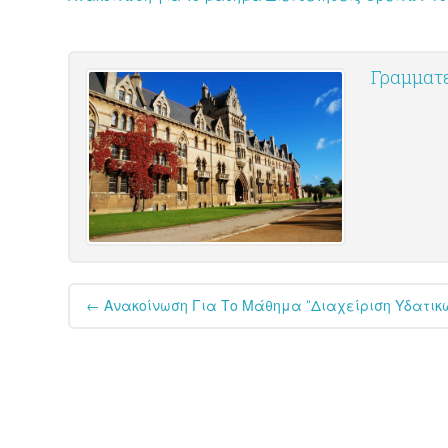
Γραμματε
Post
←
Ανακοίνωση Για Το Μάθημα “Διαχείριση Υδατικ
navigation