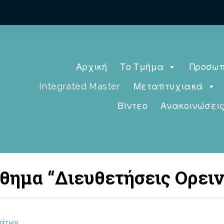
Αρχική
Το Τμήμα
Προσωπ
Integrated Master
Μεταπτυχιακά
Βίντεο
Ανακοινώσει
άθημα “Διευθετήσεις Ορε
δάτων