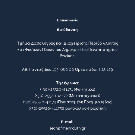
Επικοινωνία
Διεύθυνση
:
Τμήμα Δασολογίας και Διαχείρισης Περιβάλλοντος
και Φυσικών Πόρων του Δημοκριτείου Πανεπιστημίου
Θράκης,
Αθ. Πανταζίδου 193, 682 00 Ορεστιάδα, Τ.Θ. 129
Τηλέφωνα
:
(+30)-25520-41171
(Φοιτητικά)
(+30)-25520-41172
(Μεταπτυχιακά)
(+30)-25520-41174
(Προϊσταμένη Γραμματείας)
(+30)-25520-41175
(Πρωτόκολλο-Πρακτική)
E-mail
:
secr@fmenr.duth.gr