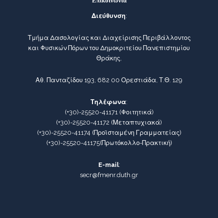
Επικοινωνία
Διεύθυνση
:
Τμήμα Δασολογίας και Διαχείρισης Περιβάλλοντος
και Φυσικών Πόρων του Δημοκριτείου Πανεπιστημίου
Θράκης,
Αθ. Πανταζίδου 193, 682 00 Ορεστιάδα, Τ.Θ. 129
Τηλέφωνα
:
(+30)-25520-41171
(Φοιτητικά)
(+30)-25520-41172
(Μεταπτυχιακά)
(+30)-25520-41174
(Προϊσταμένη Γραμματείας)
(+30)-25520-41175
(Πρωτόκολλο-Πρακτική)
E-mail
:
secr@fmenr.duth.gr