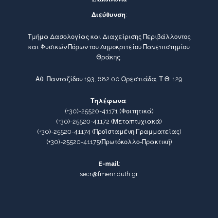
Διεύθυνση
:
Τμήμα Δασολογίας και Διαχείρισης Περιβάλλοντος
και Φυσικών Πόρων του Δημοκριτείου Πανεπιστημίου
Θράκης,
Αθ. Πανταζίδου 193, 682 00 Ορεστιάδα, Τ.Θ. 129
Τηλέφωνα
:
(+30)-25520-41171
(Φοιτητικά)
(+30)-25520-41172
(Μεταπτυχιακά)
(+30)-25520-41174
(Προϊσταμένη Γραμματείας)
(+30)-25520-41175
(Πρωτόκολλο-Πρακτική)
E-mail
:
secr@fmenr.duth.gr