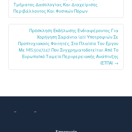
navigation
Τμήματος Δασολογίας Και Διαχείρισης
Περιβάλλοντος Και Φυσικών Πόρων
Πρόσκληση Εκδήλωσης Ενδιαφέροντος Για
Χορήγηση Σαράντα (40) Υποτροφιών Σε
Προπτυχιακούς Φοιτητές, Στο Πλαίσιο Του Έργου
Με MIS:5047247, Που Συγχρηματοδοτείται Από Το
Ευρωπαϊκό Ταμείο Περιφερειακής Ανάπτυξης
(ΕΤΠΑ)
→
Επικοινωνία