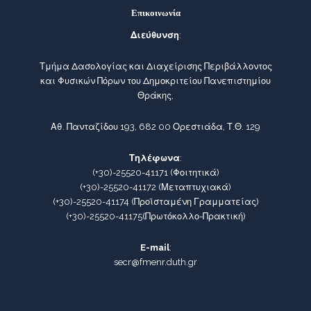
Επικοινωνία
Διεύθυνση
:
Τμήμα Δασολογίας και Διαχείρισης Περιβάλλοντος
και Φυσικών Πόρων του Δημοκριτείου Πανεπιστημίου
Θράκης,
Αθ. Πανταζίδου 193, 682 00 Ορεστιάδα, Τ.Θ. 129
Τηλέφωνα
:
(+30)-25520-41171
(Φοιτητικά)
(+30)-25520-41172
(Μεταπτυχιακά)
(+30)-25520-41174
(Προϊσταμένη Γραμματείας)
(+30)-25520-41175
(Πρωτόκολλο-Πρακτική)
E-mail
:
secr@fmenr.duth.gr