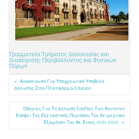
Γραμματεία Τμήματος Δασολογίας και
Διαχείρισης Περιβάλλοντος και Φυσικών
Πόρων
Post
←
Ανακοίνωση Για Υποχρεωτική Υποβολή
navigation
Δήλωσης Στην Πλατφόρμα Edupass
Οδηγίες Για Τη Δήλωση EduPass Των Φοιτητών
Ενόψει Της Εξεταστικής Περιόδου Του Χειμερινού
Εξαμήνου Του Ακ. Έτους 2021-2022.
→