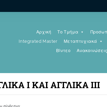
Αρχική
Το Τμήμα
Προσωπ
Integrated Master
Μεταπτυχιακά
Βίντεο
Ανακοινώσει
ΙΚΑ Ι ΚΑΙ ΑΓΓΛΙΚΑ ΙΙΙ
τω σύνδεσμο: