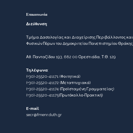
Επικοινωνία
Διεύθυνση
:
Τμήμα Δασολογίας και Διαχείρισης Περιβάλλοντος και
Φυσικών Πόρων του Δημοκριτείου Πανεπιστημίου Θράκης
Αθ. Πανταζίδου 193, 682 00 Ορεστιάδα, Τ.Θ. 129
Τηλέφωνα
:
(+30)-25520-41171
(Φοιτητικά)
(+30)-25520-41172
(Μεταπτυχιακά)
(+30)-25520-41174
(Προϊσταμένη Γραμματείας)
(+30)-25520-41175
(Πρωτόκολλο-Πρακτική)
E-mail
:
secr@fmenr.duth.gr