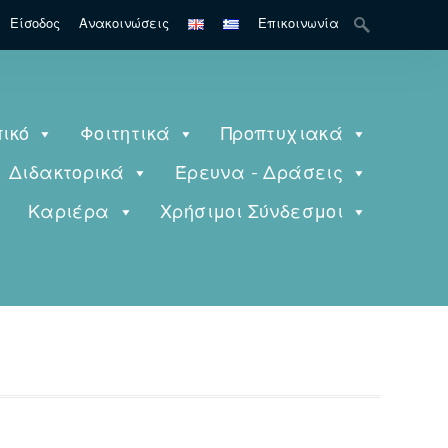
Search
Είσοδος
Ανακοινώσεις
Επικοινωνία
for:
ικό
Φοιτητικά
Προπτυχιακά
Διδακτορικά
Έρευνα - Δράσεις
ς
Καριέρα
Χρήσιμοι Σύνδεσμοι