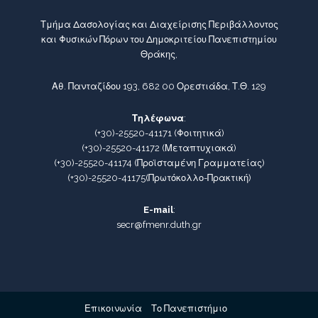
Τμήμα Δασολογίας και Διαχείρισης Περιβάλλοντος
και Φυσικών Πόρων του Δημοκριτείου Πανεπιστημίου
Θράκης,
Αθ. Πανταζίδου 193, 682 00 Ορεστιάδα, Τ.Θ. 129
Τηλέφωνα
:
(+30)-25520-41171
(Φοιτητικά)
(+30)-25520-41172
(Μεταπτυχιακά)
(+30)-25520-41174
(Προϊσταμένη Γραμματείας)
(+30)-25520-41175
(Πρωτόκολλο-Πρακτική)
E-mail
:
secr@fmenr.duth.gr
Επικοινωνία
Το Πανεπιστήμιο