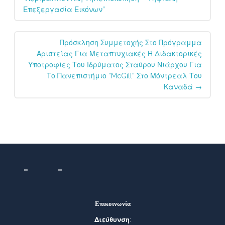
Επεξεργασία Εικόνων”
Πρόσκληση Συμμετοχής Στο Πρόγραμμα
Αριστείας Για Μεταπτυχιακές Ή Διδακτορικές
Υποτροφίες Του Ιδρύματος Σταύρου Νιάρχου Για
Το Πανεπιστήμιο “McGill” Στο Μόντρεαλ Του
Καναδά
→
Επικοινωνία
Διεύθυνση
: