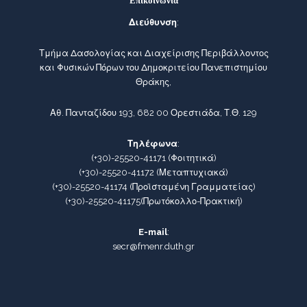
Επικοινωνία
Διεύθυνση
:
Τμήμα Δασολογίας και Διαχείρισης Περιβάλλοντος
και Φυσικών Πόρων του Δημοκριτείου Πανεπιστημίου
Θράκης,
Αθ. Πανταζίδου 193, 682 00 Ορεστιάδα, Τ.Θ. 129
Τηλέφωνα
:
(+30)-25520-41171
(Φοιτητικά)
(+30)-25520-41172
(Μεταπτυχιακά)
(+30)-25520-41174
(Προϊσταμένη Γραμματείας)
(+30)-25520-41175
(Πρωτόκολλο-Πρακτική)
E-mail
:
secr@fmenr.duth.gr