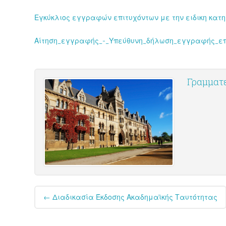
Εγκύκλιος εγγραφών επιτυχόντων με την ειδικη κα
Αίτηση_εγγραφής_-_Υπεύθυνη_δήλωση_εγγραφής_επ
Γραμματε
Post
←
Διαδικασία Έκδοσης Ακαδημαϊκής Ταυτότητας
navigation