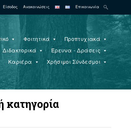
Search
Είσοδος
Ανακοινώσεις
Επικοινωνία
for:
ικό
Φοιτητικά
Προπτυχιακά
Διδακτορικά
Έρευνα - Δράσεις
ς
Καριέρα
Χρήσιμοι Σύνδεσμοι
ή κατηγορία