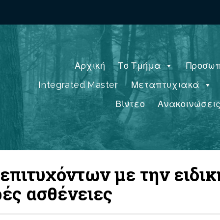
Αρχική
Το Τμήμα
Προσωπ
Integrated Master
Μεταπτυχιακά
Βίντεο
Ανακοινώσει
επιτυχόντων με την ειδικ
ές ασθένειες