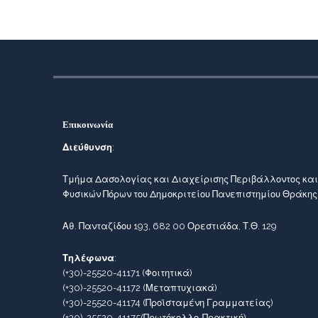
Επικοινωνία
Διεύθυνση
:
Τμήμα Δασολογίας και Διαχείρισης Περιβάλλοντος και
Φυσικών Πόρων του Δημοκριτείου Πανεπιστημίου Θράκης
Αθ. Πανταζίδου 193, 682 00 Ορεστιάδα, Τ.Θ. 129
Τηλέφωνα
:
(+30)-25520-41171
(Φοιτητικά)
(+30)-25520-41172
(Μεταπτυχιακά)
(+30)-25520-41174
(Προϊσταμένη Γραμματείας)
(+30)-25520-41175
(Πρωτόκολλο-Πρακτική)