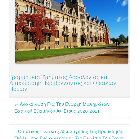
Γραμματεία Τμήματος Δασολογίας και
Διαχείρισης Περιβάλλοντος και Φυσικών
Πόρων
Post
←
Ανακοίνωση Για Την Έναρξη Μαθημάτων
navigation
Εαρινού Εξαμήνου Ακ. Έτους 2020-2021
Οριστικός Πίνακας Αξιολόγησης Της Πρόσκλησης
Εκδήλωσης Ενδιαφέροντος Στο Πλαίσιο Του Έργου