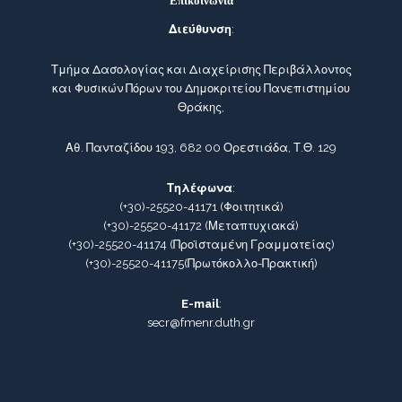
Επικοινωνία
Διεύθυνση
:
Τμήμα Δασολογίας και Διαχείρισης Περιβάλλοντος
και Φυσικών Πόρων του Δημοκριτείου Πανεπιστημίου
Θράκης,
Αθ. Πανταζίδου 193, 682 00 Ορεστιάδα, Τ.Θ. 129
Τηλέφωνα
:
(+30)-25520-41171
(Φοιτητικά)
(+30)-25520-41172
(Μεταπτυχιακά)
(+30)-25520-41174
(Προϊσταμένη Γραμματείας)
(+30)-25520-41175
(Πρωτόκολλο-Πρακτική)
E-mail
:
secr@fmenr.duth.gr