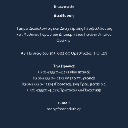
Επικοινωνία
Διεύθυνση
:
Τμήμα Δασολογίας και Διαχείρισης Περιβάλλοντος
και Φυσικών Πόρων του Δημοκριτείου Πανεπιστημίου
Θράκης,
Αθ. Πανταζίδου 193, 682 00 Ορεστιάδα, Τ.Θ. 129
Τηλέφωνα
:
(+30)-25520-41171
(Φοιτητικά)
(+30)-25520-41172
(Μεταπτυχιακά)
(+30)-25520-41174
(Προϊσταμένη Γραμματείας)
(+30)-25520-41175
(Πρωτόκολλο-Πρακτική)
E-mail
:
secr@fmenr.duth.gr