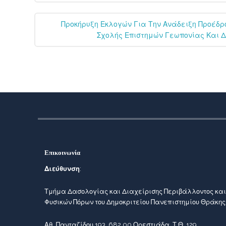
Προκήρυξη Εκλογών Για Την Ανάδειξη Προέδρ
Σχολής Επιστημών Γεωπονίας Και Δ
Επικοινωνία
Διεύθυνση
:
Τμήμα Δασολογίας και Διαχείρισης Περιβάλλοντος και
Φυσικών Πόρων του Δημοκριτείου Πανεπιστημίου Θράκης
Αθ. Πανταζίδου 193, 682 00 Ορεστιάδα, Τ.Θ. 129