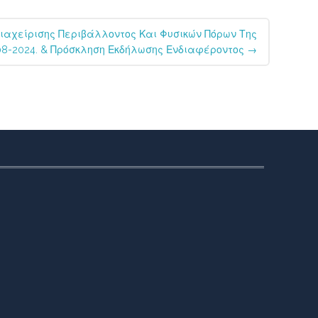
ιαχείρισης Περιβάλλοντος Και Φυσικών Πόρων Της
-08-2024. & Πρόσκληση Εκδήλωσης Ενδιαφέροντος
→