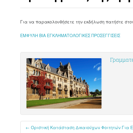
Για να παρακολουθήσετε την εκδήλωση πατήστε στο
ΕΜΦΥΛΗ ΒΙΑ ΕΓΚΛΗΜΑΤΟΛΟΓΙΚΕΣ ΠΡΟΣΕΓΓΙΣΕΙΣ
Γραμματε
Post
←
Οριστική Κατάσταση Δικαιούχων Φοιτητών Για Ε
navigation