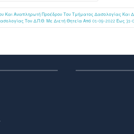
ου Και Αναπληρωτή Προέδρου Του Τμήματος Δασολογίας Και Δ
ασολογίας Του Δ.Π.Θ. Με Διετή Θητεία Από 01-09-2022 Έως 31
,