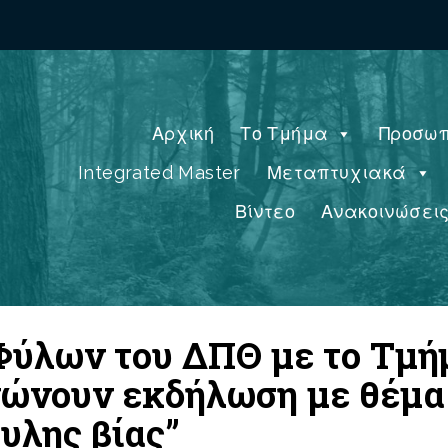
Αρχική
Το Τμήμα
Προσωπ
Integrated Master
Μεταπτυχιακά
Βίντεο
Ανακοινώσει
 Φύλων του ΔΠΘ με το Τμή
νώνουν εκδήλωση με θέμα
υλης βίας”