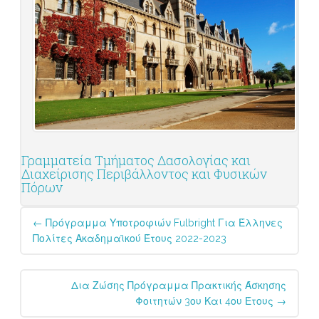
Γραμματεία Τμήματος Δασολογίας και
Διαχείρισης Περιβάλλοντος και Φυσικών
Πόρων
Post
←
Πρόγραμμα Υποτροφιών Fulbright Για Έλληνες
navigation
Πολίτες Ακαδημαϊκού Έτους 2022-2023
Δια Ζώσης Πρόγραμμα Πρακτικής Άσκησης
Φοιτητών 3ου Και 4ου Έτους
→