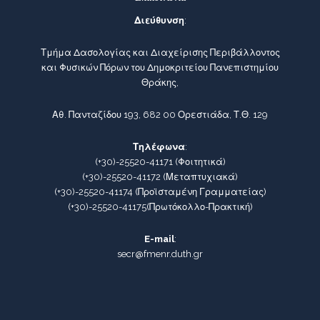
Διεύθυνση
:
Τμήμα Δασολογίας και Διαχείρισης Περιβάλλοντος
και Φυσικών Πόρων του Δημοκριτείου Πανεπιστημίου
Θράκης,
Αθ. Πανταζίδου 193, 682 00 Ορεστιάδα, Τ.Θ. 129
Τηλέφωνα
:
(+30)-25520-41171
(Φοιτητικά)
(+30)-25520-41172
(Μεταπτυχιακά)
(+30)-25520-41174
(Προϊσταμένη Γραμματείας)
(+30)-25520-41175
(Πρωτόκολλο-Πρακτική)
E-mail
:
secr@fmenr.duth.gr