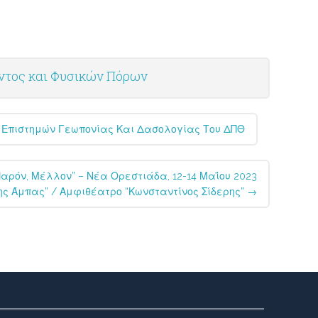
οντος και Φυσικών Πόρων
λής Επιστημών Γεωπονίας Και Δασολογίας Του ΔΠΘ
αρόν, Μέλλον” – Νέα Ορεστιάδα, 12-14 Μαΐου 2023
ς Άμπας” / Αμφιθέατρο “Κωνσταντίνος Σίδερης”
→