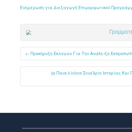
Ενημέρωση για Διεξαγωγή Επιμορφωτικού Προγράμμα
Γραμματε
Post
←
Προκήρυξη Εκλογών Για Την Ανάδειξη Εκπροσώπων
navigation
5ο Πανελλήνιο Συνέδριο Ιστορίας Και