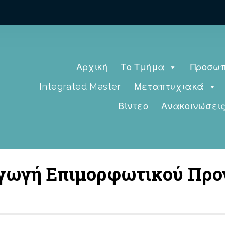
Αρχική
Το Τμήμα
Προσωπ
Integrated Master
Μεταπτυχιακά
Βίντεο
Ανακοινώσει
ξαγωγή Επιμορφωτικού Πρ