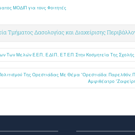
τος ΜΟΔΙΠ για τους Φοιτητές
ία Τμήματος Δασολογίας και Διαχείρισης Περιβάλλ
 Των Μελών Ε.Ε.Π., Ε.ΔΙ.Π., Ε.Τ.Ε.Π. Στην Κοσμητεία Της Σχο
 Πολιτισμού Της Ορεστιάδας Με Θέμα “Ορεστιάδα: Παρελθόν, Π
Αμφιθέατρο “Ζαφείρη