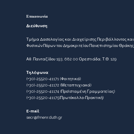
Επικοινωνία
Διεύθυνση
:
Τμήμα Δασολογίας και Διαχείρισης Περιβάλλοντος και
Φυσικών Πόρων του Δημοκριτείου Πανεπιστημίου Θράκης
Αθ. Πανταζίδου 193, 682 00 Ορεστιάδα, Τ.Θ. 129
Τηλέφωνα
:
(+30)-25520-41171
(Φοιτητικά)
(+30)-25520-41172
(Μεταπτυχιακά)
(+30)-25520-41174
(Προϊσταμένη Γραμματείας)
(+30)-25520-41175
(Πρωτόκολλο-Πρακτική)
E-mail
:
secr@fmenr.duth.gr