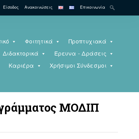
Search
Είσοδος
Ανακοινώσεις
Επικοινωνία
for:
ικό
Φοιτητικά
Προπτυχιακά
Διδακτορικά
Έρευνα - Δράσεις
ς
Καριέρα
Χρήσιμοι Σύνδεσμοι
ογράμματος ΜΟΔΙΠ