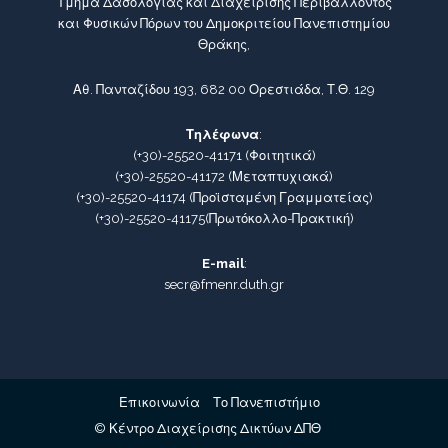
Τμήμα Δασολογίας και Διαχείρισης Περιβάλλοντος
και Φυσικών Πόρων του Δημοκριτείου Πανεπιστημίου
Θράκης,
Αθ. Πανταζίδου 193, 682 00 Ορεστιάδα, Τ.Θ. 129
Τηλέφωνα
:
(+30)-25520-41171
(Φοιτητικά)
(+30)-25520-41172
(Μεταπτυχιακά)
(+30)-25520-41174
(Προϊσταμένη Γραμματείας)
(+30)-25520-41175
(Πρωτόκολλο-Πρακτική)
E-mail
:
secr@fmenr.duth.gr
Επικοινωνία
Το Πανεπιστήμιο
© Κέντρο Διαχείρισης Δικτύων ΔΠΘ