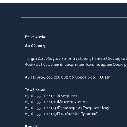
Επικοινωνία
Διεύθυνση
:
Τμήμα Δασολογίας και Διαχείρισης Περιβάλλοντος και
Φυσικών Πόρων του Δημοκριτείου Πανεπιστημίου Θράκης
Αθ. Πανταζίδου 193, 682 00 Ορεστιάδα, Τ.Θ. 129
Τηλέφωνα
:
(+30)-25520-41171
(Φοιτητικά)
(+30)-25520-41172
(Μεταπτυχιακά)
(+30)-25520-41174
(Προϊσταμένη Γραμματείας)
(+30)-25520-41175
(Πρωτόκολλο-Πρακτική)
E-mail
: