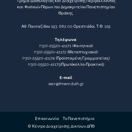
Τμήμα Δασολογίας και Διαχείρισης Περιβάλλοντος
και Φυσικών Πόρων του Δημοκριτείου Πανεπιστημίου
Θράκης,
Αθ. Πανταζίδου 193, 682 00 Ορεστιάδα, Τ.Θ. 129
Τηλέφωνα
:
(+30)-25520-41171
(Φοιτητικά)
(+30)-25520-41172
(Μεταπτυχιακά)
(+30)-25520-41174
(Προϊσταμένη Γραμματείας)
(+30)-25520-41175
(Πρωτόκολλο-Πρακτική)
E-mail
:
secr@fmenr.duth.gr
Επικοινωνία
Το Πανεπιστήμιο
© Κέντρο Διαχείρισης Δικτύων ΔΠΘ