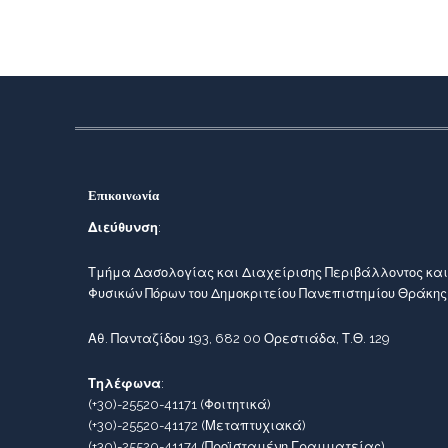
Επικοινωνία
Διεύθυνση
:
Τμήμα Δασολογίας και Διαχείρισης Περιβάλλοντος και
Φυσικών Πόρων του Δημοκριτείου Πανεπιστημίου Θράκης
Αθ. Πανταζίδου 193, 682 00 Ορεστιάδα, Τ.Θ. 129
Τηλέφωνα
:
(+30)-25520-41171
(Φοιτητικά)
(+30)-25520-41172
(Μεταπτυχιακά)
(+30)-25520-41174
(Προϊσταμένη Γραμματείας)