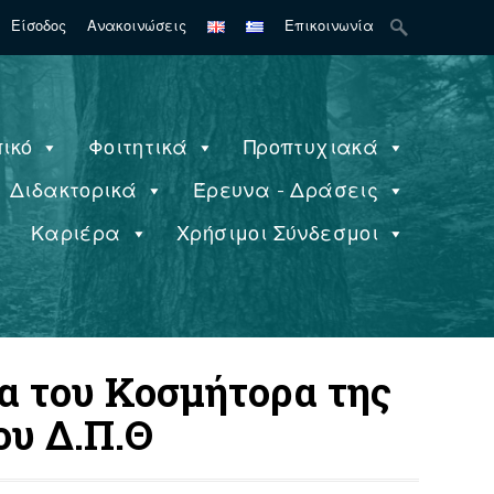
Search
Είσοδος
Ανακοινώσεις
Επικοινωνία
for:
ικό
Φοιτητικά
Προπτυχιακά
Διδακτορικά
Έρευνα - Δράσεις
ς
Καριέρα
Χρήσιμοι Σύνδεσμοι
α του Κοσμήτορα της
ου Δ.Π.Θ