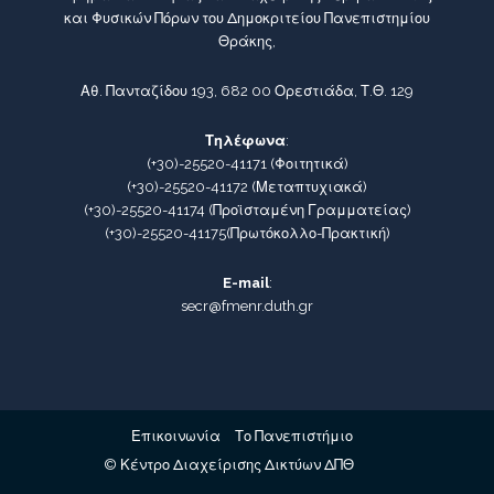
και Φυσικών Πόρων του Δημοκριτείου Πανεπιστημίου
Θράκης,
Αθ. Πανταζίδου 193, 682 00 Ορεστιάδα, Τ.Θ. 129
Τηλέφωνα
:
(+30)-25520-41171
(Φοιτητικά)
(+30)-25520-41172
(Μεταπτυχιακά)
(+30)-25520-41174
(Προϊσταμένη Γραμματείας)
(+30)-25520-41175
(Πρωτόκολλο-Πρακτική)
E-mail
:
secr@fmenr.duth.gr
Επικοινωνία
Το Πανεπιστήμιο
© Κέντρο Διαχείρισης Δικτύων ΔΠΘ