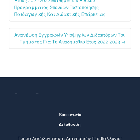
Έτους 2021-2022 Μαθημάτων Ειδικού
Προγράμματος Σπουδών Πιστοποίησης
Παιδαγωγικής Και Διδακτικής Επάρκειας
Ανανέωση Εγγραφών Υποψηφίων Διδακτόρων Του
Τμήματος Για Το Ακαδημαϊκό Έτος 2022-2023
→
Επικοινωνία
Διεύθυνση
:
Τμήμα Δασολογίας και Διαχείρισης Περιβάλλοντος