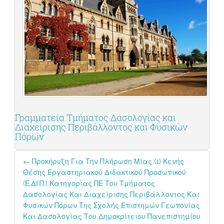
Γραμματεία Τμήματος Δασολογίας και
Διαχείρισης Περιβάλλοντος και Φυσικών
Πόρων
Post
←
Προκήρυξη Για Την Πλήρωση Μίας (1) Κενής
navigation
Θέσης Εργαστηριακού Διδακτικού Προσωπικού
(Ε.ΔΙ.Π.) Κατηγορίας ΠΕ Του Τμήματος
Δασολογίας Και Διαχείρισης Περιβάλλοντος Και
Φυσικών Πόρων Της Σχολής Επιστημών Γεωπονίας
Και Δασολογίας Του Δημοκρίτειου Πανεπιστημίου