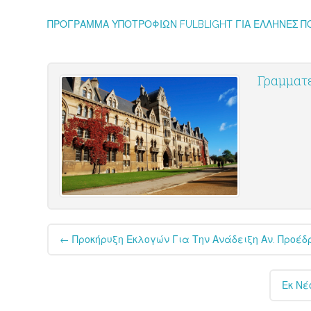
ΠΡΟΓΡΑΜΜΑ ΥΠΟΤΡΟΦΙΩΝ FULBLIGHT ΓΙΑ ΕΛΛΗΝΕΣ ΠΟ
Γραμματε
Post
←
Προκήρυξη Εκλογών Για Την Ανάδειξη Αν. Προέδ
navigation
Εκ Νέ