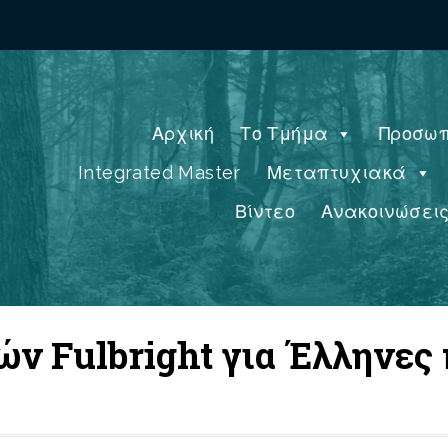
Αρχική
Το Τμήμα
Προσωπ
Integrated Master
Μεταπτυχιακά
Βίντεο
Ανακοινώσει
ν Fulbright για Έλληνες