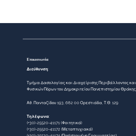
Επικοινωνία
Διεύθυνση
:
Τμήμα Δασολογίας και Διαχείρισης Περιβάλλοντος και
Φυσικών Πόρων του Δημοκριτείου Πανεπιστημίου Θράκης
Αθ. Πανταζίδου 193, 682 00 Ορεστιάδα, Τ.Θ. 129
Τηλέφωνα
:
(+30)-25520-41171
(Φοιτητικά)
(+30)-25520-41172
(Μεταπτυχιακά)
(+30)-25520-41174
(Προϊσταμένη Γραμματείας)