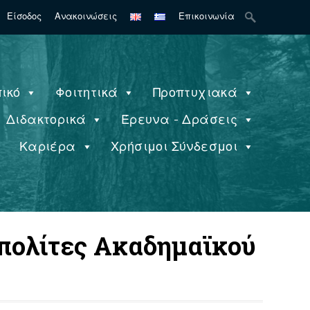
Search
Είσοδος
Ανακοινώσεις
Επικοινωνία
for:
ικό
Φοιτητικά
Προπτυχιακά
Διδακτορικά
Έρευνα - Δράσεις
ς
Καριέρα
Χρήσιμοι Σύνδεσμοι
 πολίτες Ακαδημαϊκού