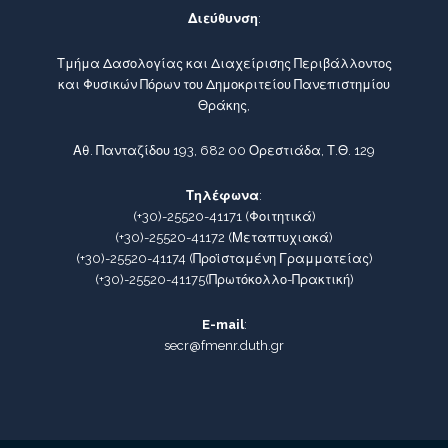
Διεύθυνση
:
Τμήμα Δασολογίας και Διαχείρισης Περιβάλλοντος
και Φυσικών Πόρων του Δημοκριτείου Πανεπιστημίου
Θράκης,
Αθ. Πανταζίδου 193, 682 00 Ορεστιάδα, Τ.Θ. 129
Τηλέφωνα
:
(+30)-25520-41171
(Φοιτητικά)
(+30)-25520-41172
(Μεταπτυχιακά)
(+30)-25520-41174
(Προϊσταμένη Γραμματείας)
(+30)-25520-41175
(Πρωτόκολλο-Πρακτική)
E-mail
:
secr@fmenr.duth.gr