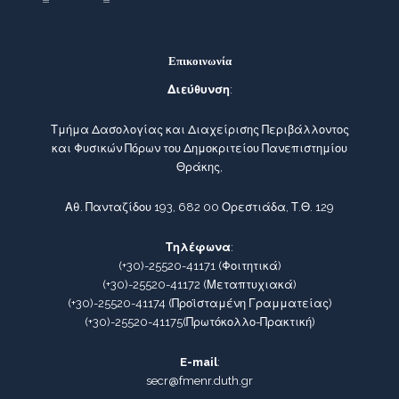
Επικοινωνία
Διεύθυνση
:
Τμήμα Δασολογίας και Διαχείρισης Περιβάλλοντος
και Φυσικών Πόρων του Δημοκριτείου Πανεπιστημίου
Θράκης,
Αθ. Πανταζίδου 193, 682 00 Ορεστιάδα, Τ.Θ. 129
Τηλέφωνα
:
(+30)-25520-41171
(Φοιτητικά)
(+30)-25520-41172
(Μεταπτυχιακά)
(+30)-25520-41174
(Προϊσταμένη Γραμματείας)
(+30)-25520-41175
(Πρωτόκολλο-Πρακτική)
E-mail
:
secr@fmenr.duth.gr