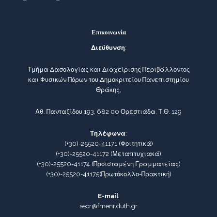
Επικοινωνία
Διεύθυνση
:
Τμήμα Δασολογίας και Διαχείρισης Περιβάλλοντος
και Φυσικών Πόρων του Δημοκριτείου Πανεπιστημίου
Θράκης,
Αθ. Πανταζίδου 193, 682 00 Ορεστιάδα, Τ.Θ. 129
Τηλέφωνα
:
(+30)-25520-41171
(Φοιτητικά)
(+30)-25520-41172
(Μεταπτυχιακά)
(+30)-25520-41174
(Προϊσταμένη Γραμματείας)
(+30)-25520-41175
(Πρωτόκολλο-Πρακτική)
E-mail
:
secr@fmenr.duth.gr