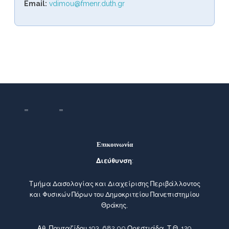
Email:
vdimou@fmenr.duth.gr
Επικοινωνία
Διεύθυνση
:
Τμήμα Δασολογίας και Διαχείρισης Περιβάλλοντος
και Φυσικών Πόρων του Δημοκριτείου Πανεπιστημίου
Θράκης,
Αθ. Πανταζίδου 193, 682 00 Ορεστιάδα, Τ.Θ. 129