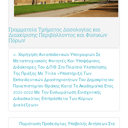
Γραμματεία Τμήματος Δασολογίας και
Διαχείρισης Περιβάλλοντος και Φυσικών
Πόρων
Post
←
Χορήγηση Ανταποδοτικών Υποτροφιών Σε
navigation
Μεταπτυχιακούς Φοιτητές Και Υποψήφιους
Διδάκτορες Του Δ.Π.Θ. Στο Πλαίσιο Υλοποίησης
Της Πράξης Με Τίτλο «Υποστήριξη Των
Εκπαιδευτικών Δραστηριοτήτων Του Δημοκρίτειου
Πανεπιστημίου Θράκης Κατά Το Ακαδημαϊκό Έτος
2021-2022 Με Την Ενσωμάτωση Ενισχυτικής
Διδασκαλίας Επιπρόσθετα Των Κύριων
Διαλέξεων»
Παράταση Προθεσμίας Υποβολής Αιτήσεων Στο