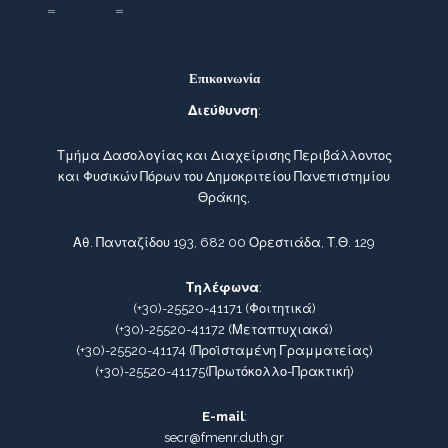
Επικοινωνία
Διεύθυνση
:
Τμήμα Δασολογίας και Διαχείρισης Περιβάλλοντος
και Φυσικών Πόρων του Δημοκριτείου Πανεπιστημίου
Θράκης,
Αθ. Πανταζίδου 193, 682 00 Ορεστιάδα, Τ.Θ. 129
Τηλέφωνα
:
(+30)-25520-41171
(Φοιτητικά)
(+30)-25520-41172
(Μεταπτυχιακά)
(+30)-25520-41174
(Προϊσταμένη Γραμματείας)
(+30)-25520-41175
(Πρωτόκολλο-Πρακτική)
E-mail
:
secr@fmenr.duth.gr