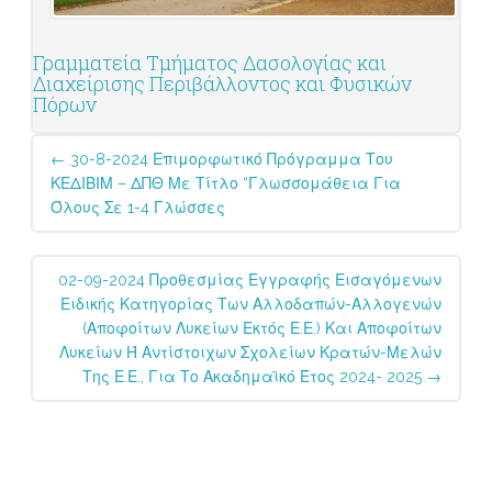
Γραμματεία Τμήματος Δασολογίας και
Διαχείρισης Περιβάλλοντος και Φυσικών
Πόρων
Post
←
30-8-2024 Επιμορφωτικό Πρόγραμμα Του
navigation
ΚΕΔΙΒΙΜ – ΔΠΘ Με Τίτλο “Γλωσσομάθεια Για
Όλους Σε 1-4 Γλώσσες
02-09-2024 Προθεσμίας Εγγραφής Εισαγόμενων
Ειδικής Κατηγορίας Των Αλλοδαπών-Αλλογενών
(αποφοίτων Λυκείων Εκτός Ε.Ε.) Και Αποφοίτων
Λυκείων Ή Αντίστοιχων Σχολείων Κρατών-Μελών
Της Ε.Ε., Για Το Ακαδημαϊκό Έτος 2024- 2025
→